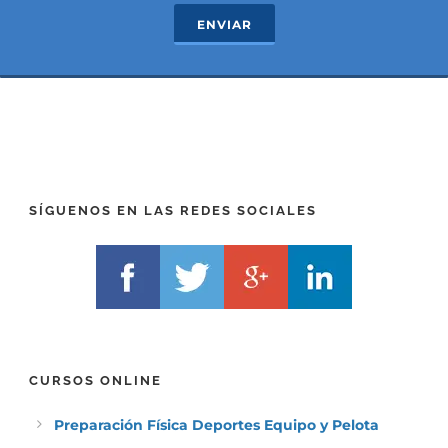
c
e
ENVIAR
t
x
*
t
(
*
P
(
R
T
E
E
F
L
I
F
X
)
)
*
SÍGUENOS EN LAS REDES SOCIALES
*
CURSOS ONLINE
Preparación Física Deportes Equipo y Pelota