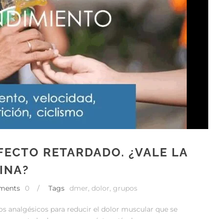
ECTO RETARDADO. ¿VALE LA
INA?
ments
0
/
Tags
dmer
,
dolor
,
grupos
os analgésicos para reducir el dolor muscular que se