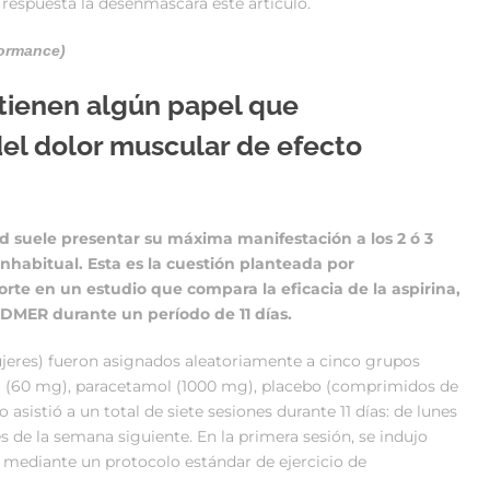
a respuesta la desenmascara éste artículo.
formance)
tienen algún papel que
el dolor muscular de efecto
idad suele presentar su máxima manifestación a los 2 ó 3
inhabitual. Esta es la cuestión planteada por
rte en un estudio que compara la eficacia de la aspirina,
e DMER durante un período de 11 días.
jeres) fueron asignados aleatoriamente a cinco grupos
na (60 mg), paracetamol (1000 mg), placebo (comprimidos de
o asistió a un total de siete sesiones durante 11 días: de lunes
s de la semana siguiente. En la primera sesión, se indujo
 mediante un protocolo estándar de ejercicio de