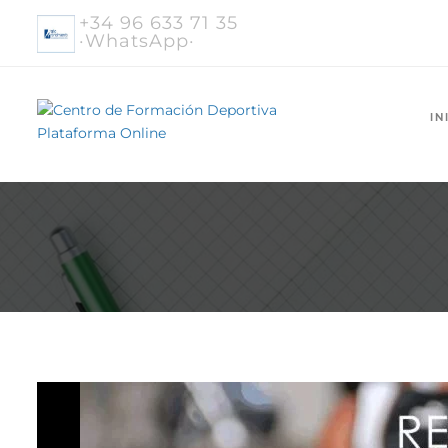
+34 96 633 71 35
·WhatsApp·
IN