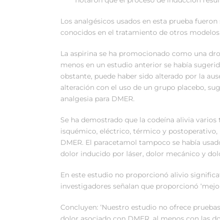
Los analgésicos usados en esta prueba fueron s
conocidos en el tratamiento de otros modelos 
La aspirina se ha promocionado como una droga e
menos en un estudio anterior se había sugerido
obstante, puede haber sido alterado por la aus
alteración con el uso de un grupo placebo, sug
analgesia para DMER.
Se ha demostrado que la codeína alivia varios 
isquémico, eléctrico, térmico y postoperativo, 
DMER. El paracetamol tampoco se había usado 
dolor inducido por láser, dolor mecánico y dol
En este estudio no proporcionó alivio signifi
investigadores señalan que proporcionó ‘mejor
Concluyen: ‘Nuestro estudio no ofrece pruebas 
dolor asociado con DMER, al menos con las do