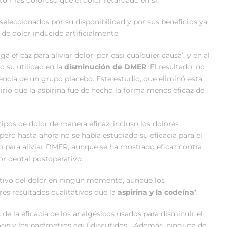
eleccionados por su disponibilidad y por sus beneficios ya
de dolor inducido artificialmente.
ficaz para aliviar dolor ‘por casi cualquier causa’, y en al
 su utilidad en la
disminución de DMER
. El resultado, no
encia de un grupo placebo. Este estudio, que eliminó esta
irió que la aspirina fue de hecho la forma menos eficaz de
tipos de dolor de manera eficaz, incluso los dolores
pero hasta ahora no se había estudiado su eficacia para el
para aliviar DMER, aunque se ha mostrado eficaz contra
or dental postoperativo.
cativo del dolor en ningún momento, aunque los
es resultados cualitativos que la
aspirina y la codeína’
.
de la eficacia de los analgésicos usados para disminuir el
sis y los parámetros aquí discutidos… Además, ninguna de