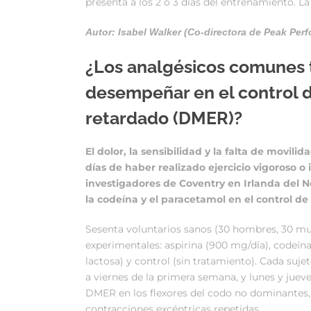
presenta a los 2 ó 3 días del entrenamiento. L
Autor: Isabel Walker (Co-directora de Peak Per
¿Lo
s analgésicos comunes 
desempeñar en el control d
retardado (DMER)?
El dolor, la sensibilidad y la falta de movil
días de haber realizado ejercicio vigoroso o 
investigadores de Coventry en Irlanda del No
la codeína y el paracetamol en el control d
Sesenta voluntarios sanos (30 hombres, 30 mu
experimentales: aspirina (900 mg/día), codeí
lactosa) y control (sin tratamiento). Cada sujet
a viernes de la primera semana, y lunes y jueve
DMER en los flexores del codo no dominantes,
contracciones excéntricas repetidas.