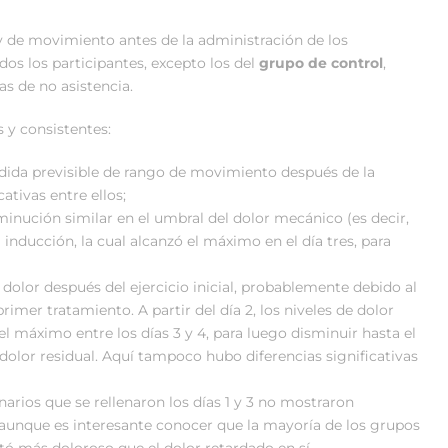
y de movimiento antes de la administración de los
os los participantes, excepto los del
grupo de control
,
s de no asistencia.
 y consistentes:
ida previsible de rango de movimiento después de la
ativas entre ellos;
nución similar en el umbral del dolor mecánico (es decir,
inducción, la cual alcanzó el máximo en el día tres, para
olor después del ejercicio inicial, probablemente debido al
imer tratamiento. A partir del día 2, los niveles de dolor
l máximo entre los días 3 y 4, para luego disminuir hasta el
dolor residual. Aquí tampoco hubo diferencias significativas
narios que se rellenaron los días 1 y 3 no mostraron
 aunque es interesante conocer que la mayoría de los grupos
tó más doloroso que el dolor retardado en sí.