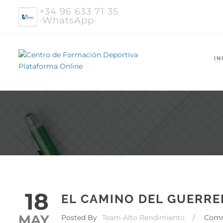
+34 96 633 71 35
·WhatsApp·
IN
18
EL CAMINO DEL GUERRE
MAY
Posted By
Team Alto Rendimiento
/
Com