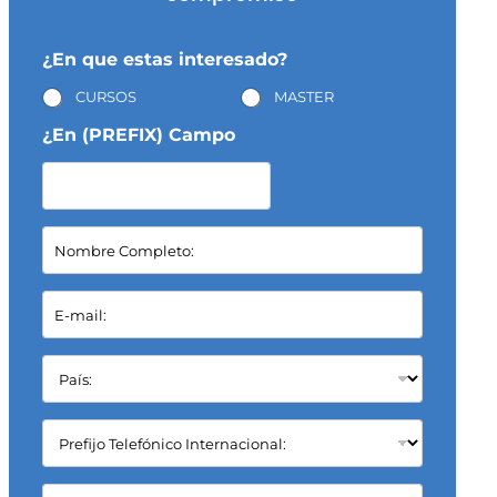
¿En que estas interesado?
CURSOS
MASTER
¿En (PREFIX) Campo
N
o
m
b
E
r
-
e
m
C
a
P
o
i
a
m
l
í
p
*
s
C
l
:
a
e
*
m
t
p
C