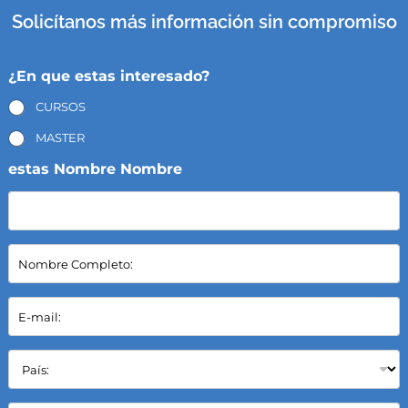
Solicítanos más información sin compromiso
¿En que estas interesado?
CURSOS
MASTER
estas Nombre Nombre
N
o
m
b
E
r
-
e
m
C
a
P
o
i
a
m
l
í
p