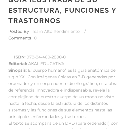
ESTRUCTURA, FUNCIONES Y
TRASTORNOS
Posted By
Team Alto Rendimiento
/
Comments
0
ISBN:
978-84-460-2800-0
Editorial:
AKAL EDUCATIVA
Sinopsis:
El cuerpo humano” es la guía anatómica del
siglo XXI. Con imágenes únicas en 3-D generadas por
ordenador y un sorprendente diseño gráfico, esta obra
de referencia, innovadora e indispensable, revela la
complejidad de nuestro cuerpo de un modo no visto
hasta la fecha, desde la estructura de los distintos
sistemas y las funciones de sus elementos hasta las
principales enfermedades y trastornos.
El texto se acompaña de un DVD (para ordenador) con