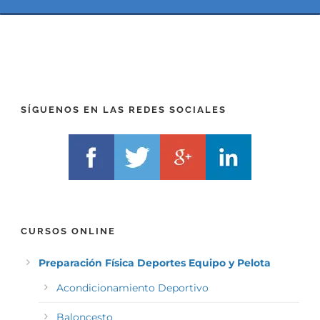
(
*
P
(
R
T
E
E
F
L
I
F
X
)
)
*
SÍGUENOS EN LAS REDES SOCIALES
*
CURSOS ONLINE
Preparación Física Deportes Equipo y Pelota
Acondicionamiento Deportivo
Baloncesto