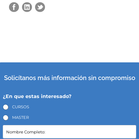
Solicítanos más información sin compromiso
¿En que estas interesado?
CURSOS
MASTER
N
o