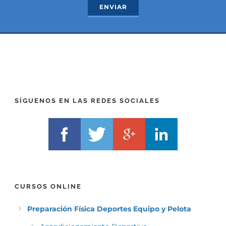
ENVIAR
t
x
*
t
(
*
P
(
R
T
E
E
F
L
I
F
X
)
)
*
SÍGUENOS EN LAS REDES SOCIALES
*
CURSOS ONLINE
Preparación Física Deportes Equipo y Pelota