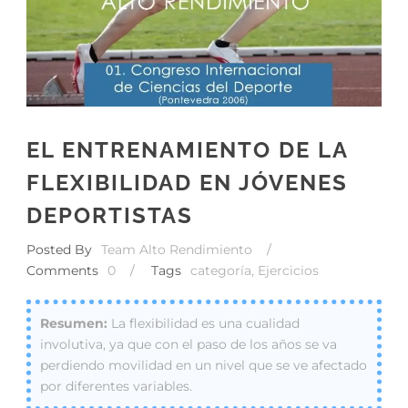
EL ENTRENAMIENTO DE LA
FLEXIBILIDAD EN JÓVENES
DEPORTISTAS
Posted By
Team Alto Rendimiento
/
Comments
0
/
Tags
categoría
,
Ejercicios
La flexibilidad es una cualidad
involutiva, ya que con el paso de los años se va
perdiendo movilidad en un nivel que se ve afectado
por diferentes variables.