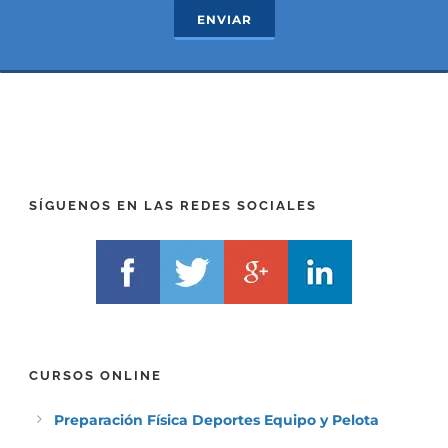
c
e
ENVIAR
t
x
*
t
(
*
P
(
R
T
E
E
F
L
I
F
X
)
)
*
SÍGUENOS EN LAS REDES SOCIALES
*
CURSOS ONLINE
Preparación Física Deportes Equipo y Pelota