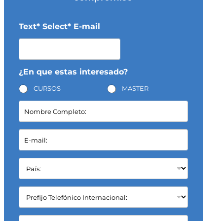
Text* Select* E-mail
¿En que estas interesado?
CURSOS
MASTER
N
o
m
b
E
r
-
e
m
C
a
P
o
i
a
m
l
í
p
*
s
C
l
:
a
e
*
m
t
p
C