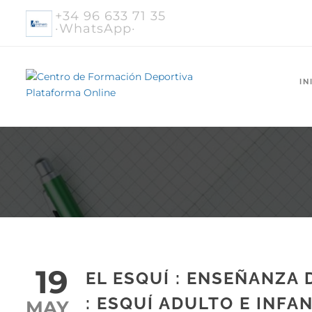
+34 96 633 71 35
·WhatsApp·
IN
19
EL ESQUÍ : ENSEÑANZA 
: ESQUÍ ADULTO E INFAN
MAY