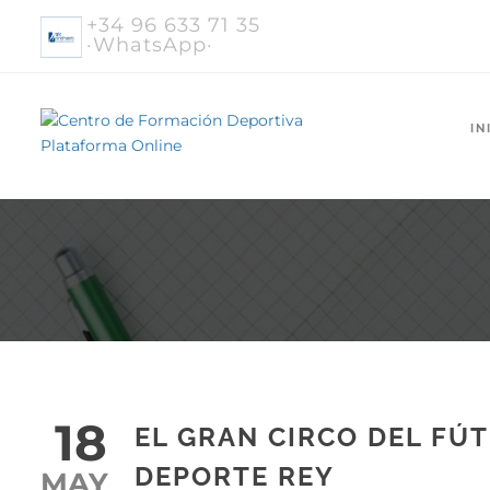
+34 96 633 71 35
·WhatsApp·
IN
18
EL GRAN CIRCO DEL FÚT
DEPORTE REY
MAY