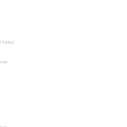
 fútbol
iones
tros