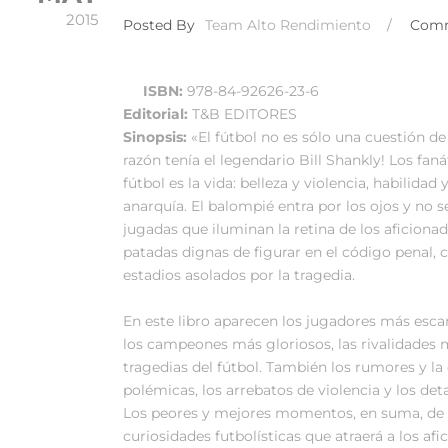
2015
Posted By
Team Alto Rendimiento
/
Com
ISBN:
978-84-92626-23-6
Editorial:
T&B EDITORES
Sinopsis:
«El fútbol no es sólo una cuestión d
razón tenía el legendario Bill Shankly! Los fan
fútbol es la vida: belleza y violencia, habilida
anarquía. El balompié entra por los ojos y no 
jugadas que iluminan la retina de los aficiona
patadas dignas de figurar en el código penal,
estadios asolados por la tragedia.
En este libro aparecen los jugadores más escan
los campeones más gloriosos, las rivalidades 
tragedias del fútbol. También los rumores y la
polémicas, los arrebatos de violencia y los det
Los peores y mejores momentos, en suma, de la
curiosidades futbolísticas que atraerá a los af