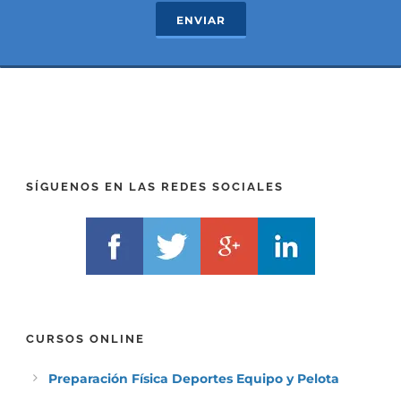
c
e
ENVIAR
t
x
*
t
(
*
P
(
R
T
E
E
F
L
I
F
X
)
)
*
SÍGUENOS EN LAS REDES SOCIALES
*
CURSOS ONLINE
Preparación Física Deportes Equipo y Pelota