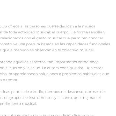
 ofrece a las personas que se dedican a la música
l de toda actividad musical: el cuerpo. De forma sencilla y
 relacionados con el gesto musical que permiten conocer
 construye una postura basada en las capacidades funcionales
as que a menudo se observan en el colectivo musical.
tratando aquellos aspectos, tan importantes como poco
n el cuerpo y la salud. La autora consigue dar luz a estos
isa, proporcionando soluciones a problemas habituales que
o o temor.
ticas pautas de estudio, tiempos de descanso, normas de
stintos grupos de instrumentos y al canto, que mejoran el
 rendimiento musical.
de mantenimiento de la buena condición física de las