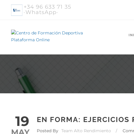
+34 96 633 71 35
·WhatsApp·
IN
19
EN FORMA: EJERCICIOS
MAY
Posted By
Team Alto Rendimiento
/
Com