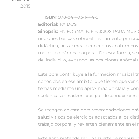
2015
ISBN:
978-84-493-1444-5
Editorial:
PAIDOS
Sinopsis:
EN FORMA: EJERCICIOS PARA MÚSICOS
nociones básicas sobre el instrumento principa
didáctica, nos acerca a conceptos anatómicos
mejor la dinámica corporal. De esta forma, se
del individuo, evitando las posiciones anómal
Esta obra contribuye a la formación musical 
conocidos en ese ámbito, que tienen que ver co
temas mediante una aproximación clara y conc
suelen pasar inadvertidos por desconocimient
Se recogen en esta obra recomendaciones prác
salud y tipos de ejercicios adaptados a los di
trabajo corporal y revierten plenamente en el
Este libro pretende ser una suerte de manual 