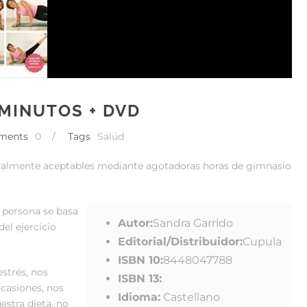
 MINUTOS + DVD
ments
0
/
Tags
Salúd
ocialmente aceptables mediante agotadoras horas de gimnasio
 persona se basa
Autor:
Sandra Garrido
el ejercicio
Editorial/Distribuidor:
Cupula
ISBN 10:
8448047788
estrés, nos
ISBN 13:
casiones, nos
Idioma:
Castellano
estra dieta, no