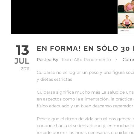
13
EN FORMA! EN SÓLO 30
JUL
Posted By
Team Alto Rendimiento
/
Com
2011
Cuidarse no es lograr un peso y una figura s
y dietas estrictas
Cuidarse significa mucho más La salud de una
en aspectos como la alimentación, la práctica d
físico adecuado y un buen descanso reparador
Pese a que el ritmo de vida actual nos genera 
conduce hacia el sedentarismo y, en muchas o
impide dormir las horas necesarias o cuidar nu