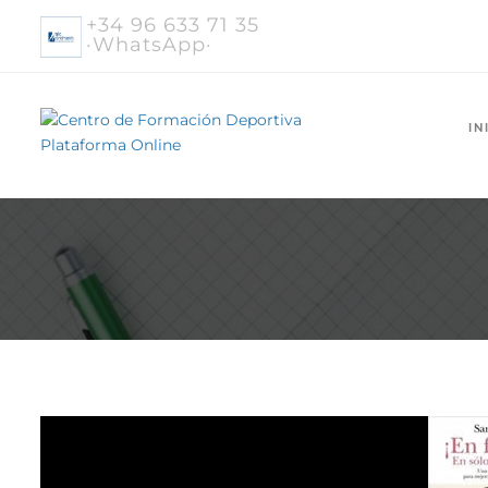
+34 96 633 71 35
·WhatsApp·
IN