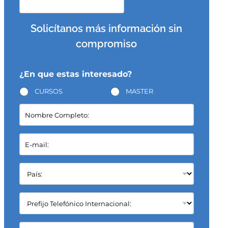
Solicítanos más información sin
compromiso
¿En que estas interesado?
CURSOS
MASTER
N
o
m
b
E
r
-
e
m
C
a
P
o
i
a
m
l
í
p
*
s
C
l
:
a
e
*
m
t
p
C