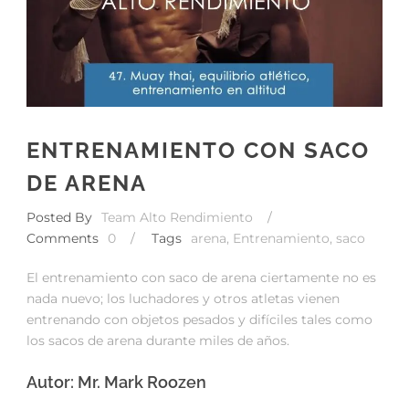
ENTRENAMIENTO CON SACO
DE ARENA
Posted By
Team Alto Rendimiento
/
Comments
0
/
Tags
arena
,
Entrenamiento
,
saco
El entrenamiento con saco de arena ciertamente no es
nada nuevo; los luchadores y otros atletas vienen
entrenando con objetos pesados y difíciles tales como
los sacos de arena durante miles de años.
Autor: Mr. Mark Roozen