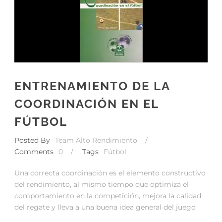
ENTRENAMIENTO DE LA
COORDINACIÓN EN EL
FÚTBOL
Posted By
Team Alto Rendimiento
/
Comments
0
/
Tags
Fútbol
Una correcta coordinación es el elemento constructivo
del rendimiento, al mismo tiempo que optimiza el
comportamiento en la competición, mejora la calidad
del regate y lleva a una buena idea general del juego