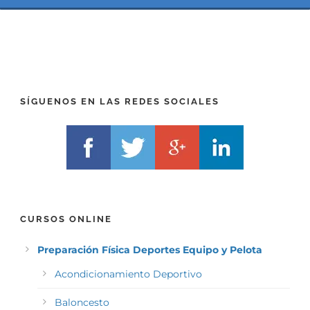
(
*
P
(
R
T
E
E
F
L
I
F
X
)
)
*
SÍGUENOS EN LAS REDES SOCIALES
*
CURSOS ONLINE
Preparación Física Deportes Equipo y Pelota
Acondicionamiento Deportivo
Baloncesto