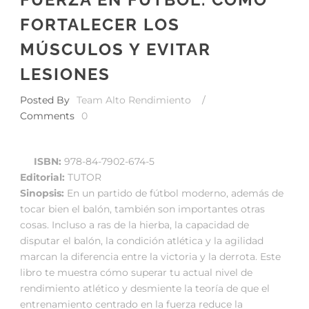
FORTALECER LOS
MÚSCULOS Y EVITAR
LESIONES
Posted By
Team Alto Rendimiento
/
Comments
0
ISBN:
978-84-7902-674-5
Editorial:
TUTOR
Sinopsis:
En un partido de fútbol moderno, además de
tocar bien el balón, también son importantes otras
cosas. Incluso a ras de la hierba, la capacidad de
disputar el balón, la condición atlética y la agilidad
marcan la diferencia entre la victoria y la derrota. Este
libro te muestra cómo superar tu actual nivel de
rendimiento atlético y desmiente la teoría de que el
entrenamiento centrado en la fuerza reduce la