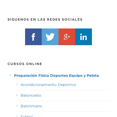
F
L
I
F
X
)
)
*
SÍGUENOS EN LAS REDES SOCIALES
*
CURSOS ONLINE
Preparación Física Deportes Equipo y Pelota
Acondicionamiento Deportivo
Baloncesto
Balonmano
Fútbol