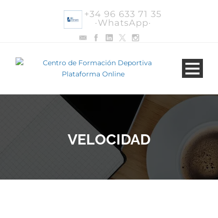
+34 96 633 71 35
·WhatsApp·
VELOCIDAD