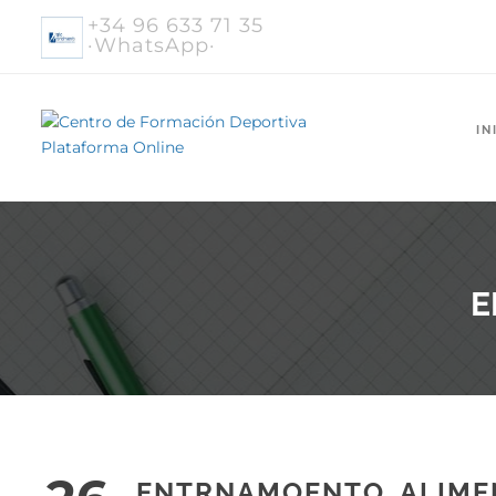
+34 96 633 71 35
·WhatsApp·
IN
E
ENTRNAMOENTO_ALIME