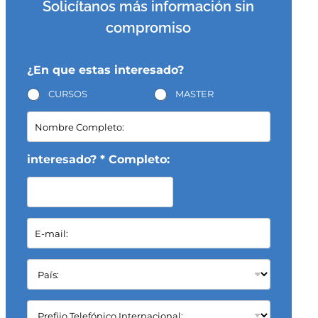
Solicítanos más información sin
compromiso
¿En que estas interesado?
CURSOS
MASTER
N
o
m
b
interesado? * Completo:
r
e
C
o
E
m
-
p
m
l
a
P
e
i
a
t
l
í
o
*
s
:
C