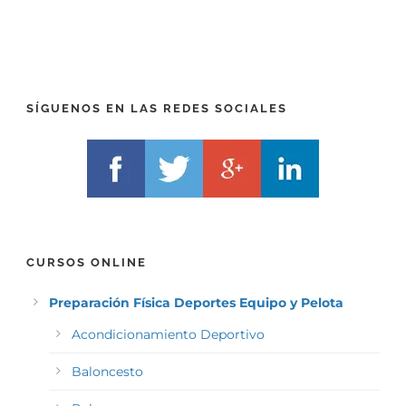
R
T
E
E
F
L
I
F
X
)
)
*
SÍGUENOS EN LAS REDES SOCIALES
*
CURSOS ONLINE
Preparación Física Deportes Equipo y Pelota
Acondicionamiento Deportivo
Baloncesto