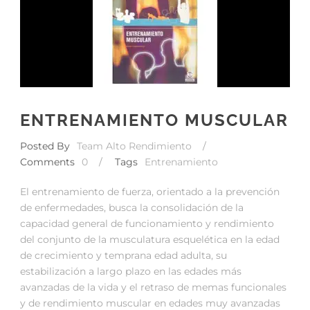
ENTRENAMIENTO MUSCULAR
Posted By
Team Alto Rendimiento
/
Comments
0
/
Tags
Entrenamiento
El entrenamiento de fuerza, orientado a la prevención
de enfermedades, busca la consolidación de la
capacidad general de funcionamiento y rendimiento
del conjunto de la musculatura esquelética en la edad
de crecimiento y temprana edad adulta, su
estabilización a largo plazo en las edades más
avanzadas de la vida y el retraso de memas funcionales
y de rendimiento muscular en edades muy avanzadas