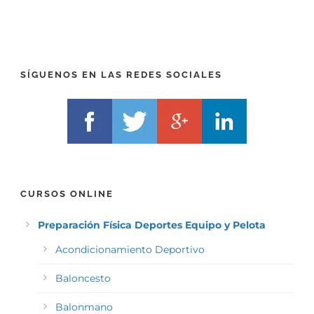
R
T
E
E
F
L
I
F
X
)
)
*
SÍGUENOS EN LAS REDES SOCIALES
*
CURSOS ONLINE
Preparación Física Deportes Equipo y Pelota
Acondicionamiento Deportivo
Baloncesto
Balonmano