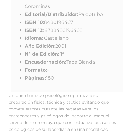
Corominas
Editorial/Distribuidor:
Paidotribo
ISBN 10:
8480196467
ISBN 13:
9788480196468
Idioma:
Castellano
Año Edición:
2001
N° de Edición:
1ª
Encuadernación:
Tapa Blanda
Formato:
–
Páginas:
180
Un buen trimado psicológico optimizará su
preparación física, técnica y táctica evitando que
cometa errores durante las regatas Para los
entrenadores y psicólogos del deporte el manual
servirá de referenciaya que contextualiza los asectos
psicológicos de su labordiaria en una modalidad