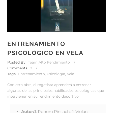
ENTRENAMIENTO
PSICOLÓGICO EN VELA
Posted By
Team Alto Rendimiento
/
Comments
0
/
Tags
Entrenamiento
,
Psicología
,
Vela
Con esta obra, el regatista aprenderá a entrenar
algunas de las principales habilidades psicológicas que
intervienen en su rendimiento deportivo
Autor:
J. Renom Pinsach, J. Violan