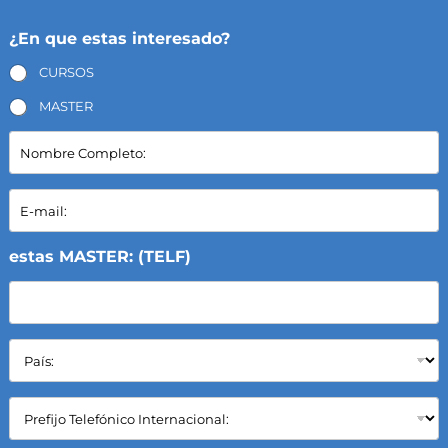
¿En que estas interesado?
CURSOS
MASTER
N
o
m
b
E
r
-
e
m
C
a
estas MASTER: (TELF)
o
i
m
l
p
*
l
P
e
a
t
í
o
s
:
C
:
*
a
*
m