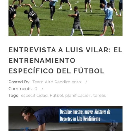
ENTREVISTA A LUIS VILAR: EL
ENTRENAMIENTO
ESPECÍFICO DEL FÚTBOL
Posted By
Team Alto Rendimiento
/
Comments
0
/
Tags
especificidad
,
Fútbol
,
planificación
,
tareas