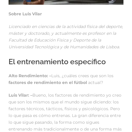
Sobre Luis Vilar
Licenciado en ciencias de la actividad física del deporte,
máster y doctorado, y actualmente es profesor en la
Facultad de Educación Física y Deporte de la
Universidad Tecnológica y de Humanidades de Lisboa.
El entrenamiento específico
Alto Rendimiento: –
Luis, ¿cuáles crees que son los
factores de rendimiento en el fútbol
actual?
Luis Vilar: –
Bueno, los factores de rendimiento yo creo
que son los mismos que el mundo sigue diciendo: los
factores técnicos, tácticos, físicos y psicológicos. Pero
lo que pasa es cómo entrenas. La gran diferencia entre
lo que sigue pasando, la forma como sigues
entrenando más tradicionalmente o de una forma más