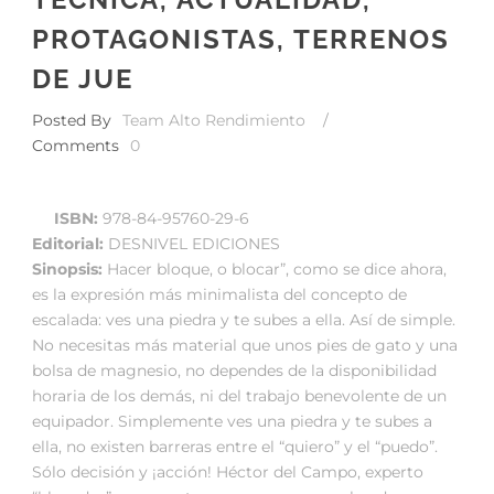
PROTAGONISTAS, TERRENOS
DE JUE
Posted By
Team Alto Rendimiento
/
Comments
0
ISBN:
978-84-95760-29-6
Editorial:
DESNIVEL EDICIONES
Sinopsis:
Hacer bloque, o blocar”, como se dice ahora,
es la expresión más minimalista del concepto de
escalada: ves una piedra y te subes a ella. Así de simple.
No necesitas más material que unos pies de gato y una
bolsa de magnesio, no dependes de la disponibilidad
horaria de los demás, ni del trabajo benevolente de un
equipador. Simplemente ves una piedra y te subes a
ella, no existen barreras entre el “quiero” y el “puedo”.
Sólo decisión y ¡acción! Héctor del Campo, experto