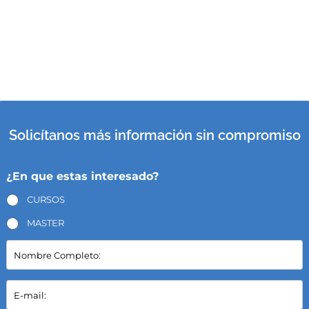
Solicítanos más información sin compromiso
¿En que estas interesado?
CURSOS
MASTER
N
o
m
b
E
r
-