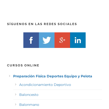
E
E
F
L
I
F
X
)
)
*
SÍGUENOS EN LAS REDES SOCIALES
*
CURSOS ONLINE
Preparación Física Deportes Equipo y Pelota
Acondicionamiento Deportivo
Baloncesto
Balonmano