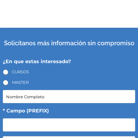
Solicítanos más información sin compromiso
¿En que estas interesado?
CURSOS
MASTER
N
o
m
b
* Campo (PREFIX)
r
e
C
o