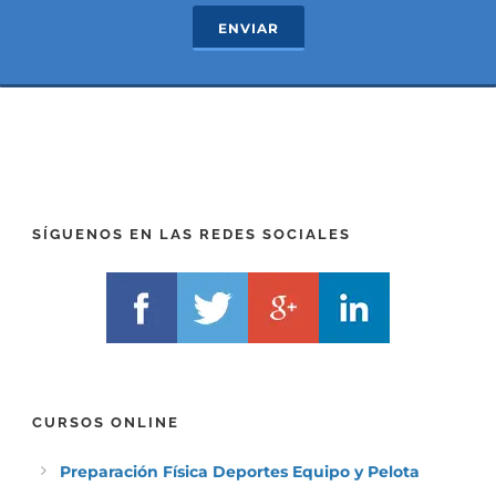
c
e
ENVIAR
t
x
*
t
(
*
P
(
R
T
E
E
F
L
I
F
X
)
)
*
SÍGUENOS EN LAS REDES SOCIALES
*
CURSOS ONLINE
Preparación Física Deportes Equipo y Pelota