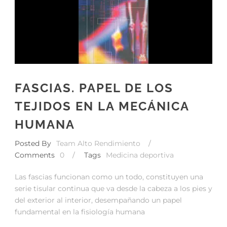
FASCIAS. PAPEL DE LOS
TEJIDOS EN LA MECÁNICA
HUMANA
Posted By
Team Alto Rendimiento
/
Comments
0
/
Tags
Medicina deportiva
Las fascias funcionan como un todo, constituyen una
serie tisular continua que va desde la cabeza a los pies y
del exterior al interior, desempañando un papel
fundamental en la fisiología humana