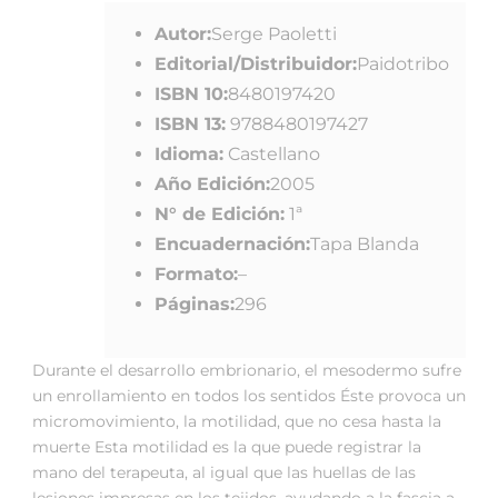
Autor:
Serge Paoletti
Editorial/Distribuidor:
Paidotribo
ISBN 10:
8480197420
ISBN 13:
9788480197427
Idioma:
Castellano
Año Edición:
2005
N° de Edición:
1ª
Encuadernación:
Tapa Blanda
Formato:
–
Páginas:
296
Durante el desarrollo embrionario, el mesodermo sufre
un enrollamiento en todos los sentidos Éste provoca un
micromovimiento, la motilidad, que no cesa hasta la
muerte Esta motilidad es la que puede registrar la
mano del terapeuta, al igual que las huellas de las
lesiones impresas en los tejidos, ayudando a la fascia a