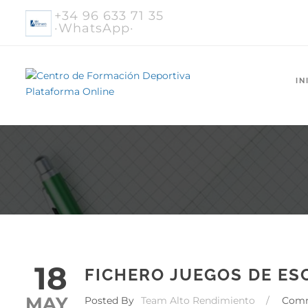
+34 96 633 71 35
·WhatsApp·
IN
18
FICHERO JUEGOS DE ES
MAY
Posted By
Team Alto Rendimiento
/
Com