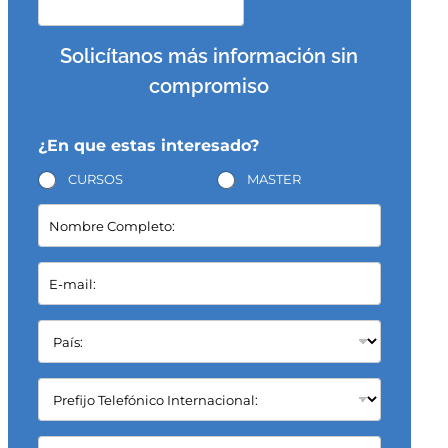
Solicítanos más información sin
compromiso
¿En que estas interesado?
CURSOS
MASTER
N
o
m
b
E
r
-
e
m
C
a
P
o
i
a
m
l
í
p
*
s
C
l
:
a
e
*
m
t
p
C