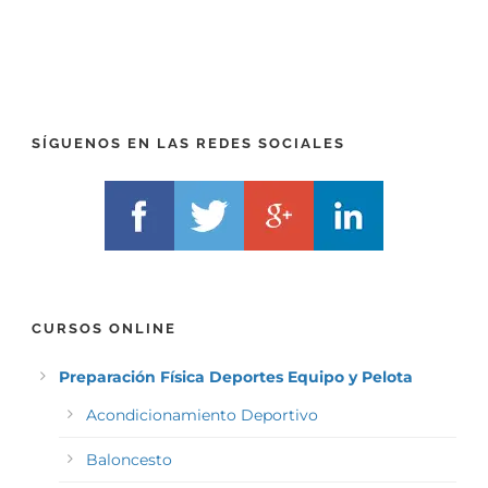
P
(
R
T
E
E
F
L
I
F
X
)
)
*
SÍGUENOS EN LAS REDES SOCIALES
*
CURSOS ONLINE
Preparación Física Deportes Equipo y Pelota
Acondicionamiento Deportivo
Baloncesto