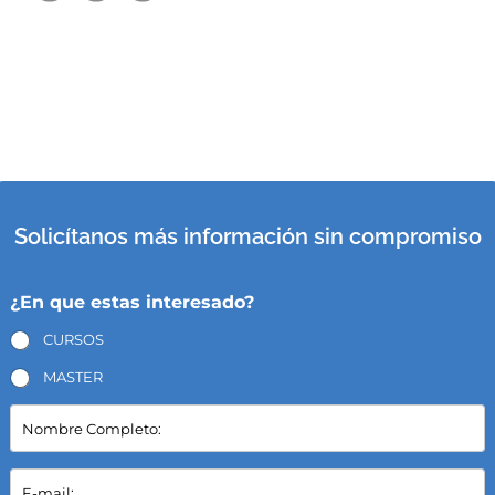
Solicítanos más información sin compromiso
¿En que estas interesado?
CURSOS
MASTER
N
o
m
b
E