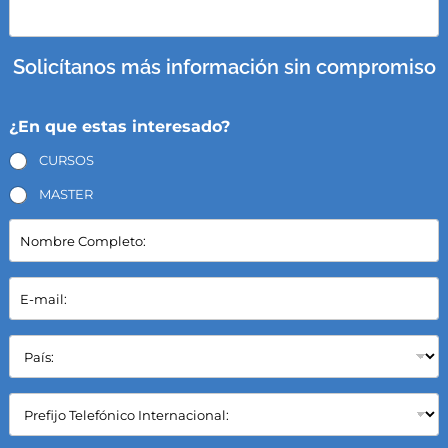
Solicítanos más información sin compromiso
¿En que estas interesado?
CURSOS
MASTER
N
o
m
b
E
r
-
e
m
C
a
P
o
i
a
m
l
í
p
*
s
C
l
:
a
e
*
m