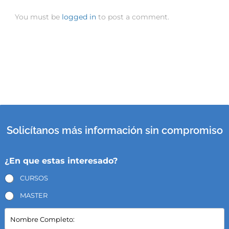
You must be
logged in
to post a comment.
Solicítanos más información sin compromiso
¿En que estas interesado?
CURSOS
MASTER
N
o