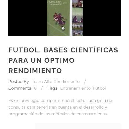
FUTBOL. BASES CIENTÍFICAS
PARA UN ÓPTIMO
RENDIMIENTO
Posted By
Team Alto Rendimiento
/
Comments
0
/
Tags
Entrenamiento
,
Fútbol
Es un privilegio compartir con el lector una guía de
consulta para tenerla en cuenta en el desarrollo y
programación de los métodos de entrenamiento