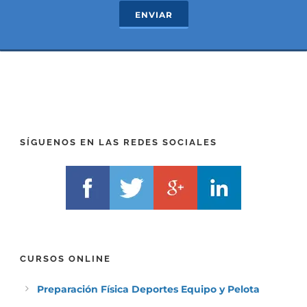
c
e
ENVIAR
t
x
*
t
(
*
P
(
R
T
E
E
F
L
I
F
X
)
)
*
SÍGUENOS EN LAS REDES SOCIALES
*
CURSOS ONLINE
Preparación Física Deportes Equipo y Pelota