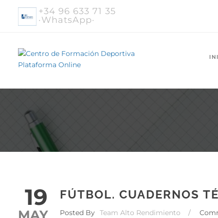
+34 96 633 71 35
·WhatsApp·
IN
19
FÚTBOL. CUADERNOS TÉ
MAY
Posted By
Team Alto Rendimiento
/
Com