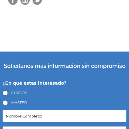
Solicítanos más información sin compromiso
¿En que estas interesado?
CURSOS
MASTER
N
o
m
b
E