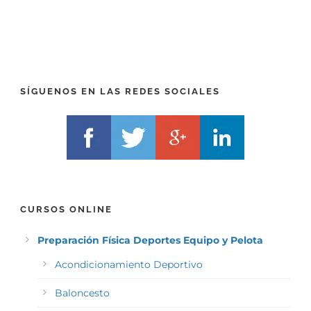
P
(
R
T
E
E
F
L
I
F
X
)
)
*
SÍGUENOS EN LAS REDES SOCIALES
*
CURSOS ONLINE
Preparación Física Deportes Equipo y Pelota
Acondicionamiento Deportivo
Baloncesto