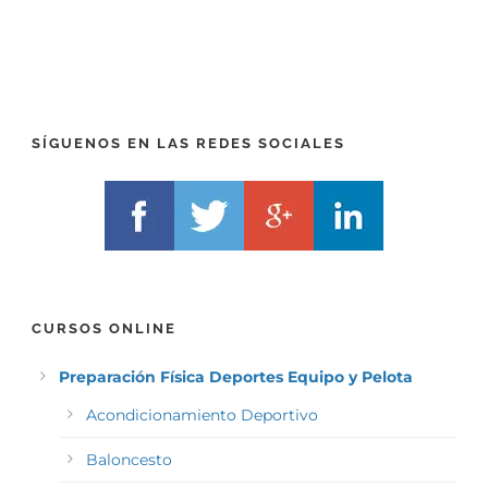
P
(
R
T
E
E
F
L
I
F
X
)
)
*
SÍGUENOS EN LAS REDES SOCIALES
*
CURSOS ONLINE
Preparación Física Deportes Equipo y Pelota
Acondicionamiento Deportivo
Baloncesto