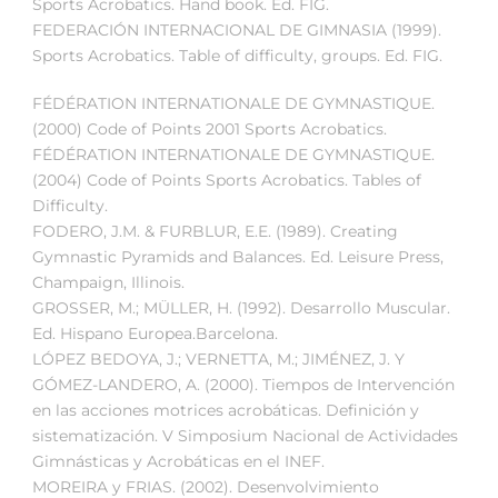
Sports Acrobatics. Hand book. Ed. FIG.
FEDERACIÓN INTERNACIONAL DE GIMNASIA (1999).
Sports Acrobatics. Table of difficulty, groups. Ed. FIG.
FÉDÉRATION INTERNATIONALE DE GYMNASTIQUE.
(2000) Code of Points 2001 Sports Acrobatics.
FÉDÉRATION INTERNATIONALE DE GYMNASTIQUE.
(2004) Code of Points Sports Acrobatics. Tables of
Difficulty.
FODERO, J.M. & FURBLUR, E.E. (1989). Creating
Gymnastic Pyramids and Balances. Ed. Leisure Press,
Champaign, Illinois.
GROSSER, M.; MÜLLER, H. (1992). Desarrollo Muscular.
Ed. Hispano Europea.Barcelona.
LÓPEZ BEDOYA, J.; VERNETTA, M.; JIMÉNEZ, J. Y
GÓMEZ-LANDERO, A. (2000). Tiempos de Intervención
en las acciones motrices acrobáticas. Definición y
sistematización. V Simposium Nacional de Actividades
Gimnásticas y Acrobáticas en el INEF.
MOREIRA y FRIAS. (2002). Desenvolvimiento