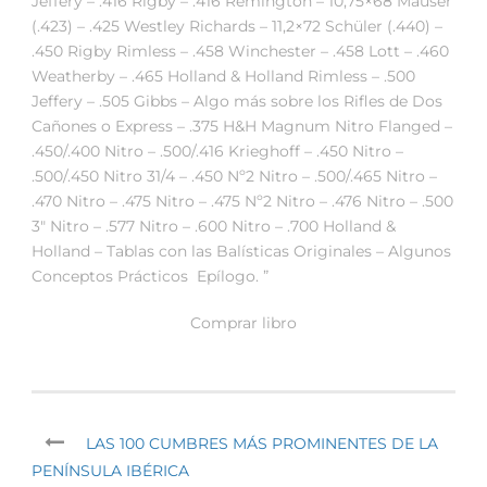
Jeffery – .416 Rigby – .416 Remington – 10,75×68 Mauser
(.423) – .425 Westley Richards – 11,2×72 Schüler (.440) –
.450 Rigby Rimless – .458 Winchester – .458 Lott – .460
Weatherby – .465 Holland & Holland Rimless – .500
Jeffery – .505 Gibbs – Algo más sobre los Rifles de Dos
Cañones o Express – .375 H&H Magnum Nitro Flanged –
.450/.400 Nitro – .500/.416 Krieghoff – .450 Nitro –
.500/.450 Nitro 31/4 – .450 Nº2 Nitro – .500/.465 Nitro –
.470 Nitro – .475 Nitro – .475 Nº2 Nitro – .476 Nitro – .500
3″ Nitro – .577 Nitro – .600 Nitro – .700 Holland &
Holland – Tablas con las Balísticas Originales – Algunos
Conceptos Prácticos  Epílogo. ”
Comprar libro
LAS 100 CUMBRES MÁS PROMINENTES DE LA
PENÍNSULA IBÉRICA