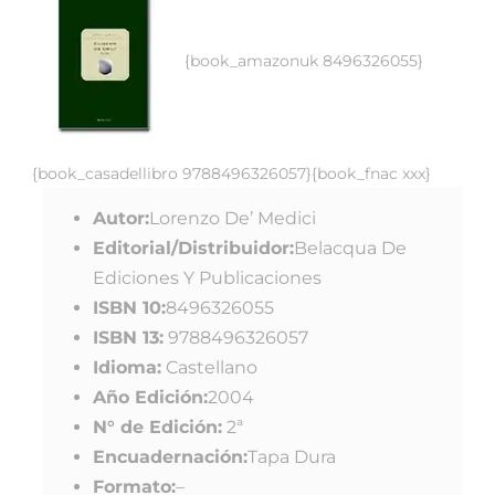
{book_amazonuk 8496326055}
{book_casadellibro 9788496326057}{book_fnac xxx}
Autor:
Lorenzo De’ Medici
Editorial/Distribuidor:
Belacqua De
Ediciones Y Publicaciones
ISBN 10:
8496326055
ISBN 13:
9788496326057
Idioma:
Castellano
Año Edición:
2004
N° de Edición:
2ª
Encuadernación:
Tapa Dura
Formato:
–