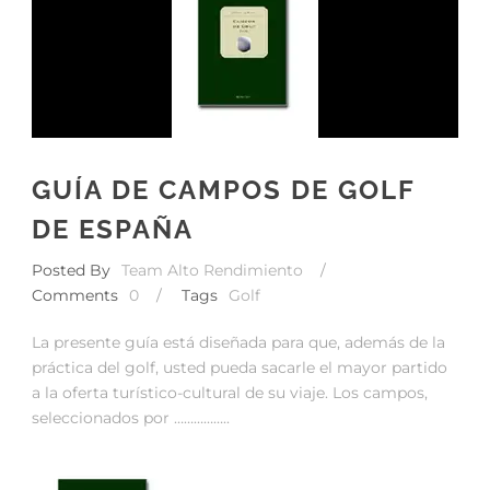
GUÍA DE CAMPOS DE GOLF
DE ESPAÑA
Posted By
Team Alto Rendimiento
/
Comments
0
/
Tags
Golf
La presente guía está diseñada para que, además de la
práctica del golf, usted pueda sacarle el mayor partido
a la oferta turístico-cultural de su viaje. Los campos,
seleccionados por ……………..