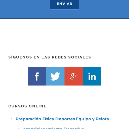
ENVIAR
t
x
*
t
(
*
P
(
R
T
E
E
F
L
I
F
X
)
)
*
SÍGUENOS EN LAS REDES SOCIALES
*
CURSOS ONLINE
Preparación Física Deportes Equipo y Pelota