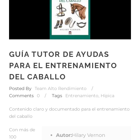
GUÍA TUTOR DE AYUDAS
PARA EL ENTRENAMIENTO
DEL CABALLO
Posted By
Team Alto Rendimiento
/
Comments
0
/
Tags
Entrenamiento
,
Hípica
Contenido claro y documentado para el entrenamiento
del caballo
Con más de
Autor:
Hilary Vernon
100