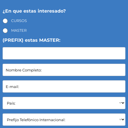
¿En que estas interesado?
CURSOS
MASTER
(PREFIX) estas MASTER:
N
o
m
b
E
r
-
e
m
C
a
P
o
i
a
m
l
í
p
*
s
C
l
:
a
e
*
m