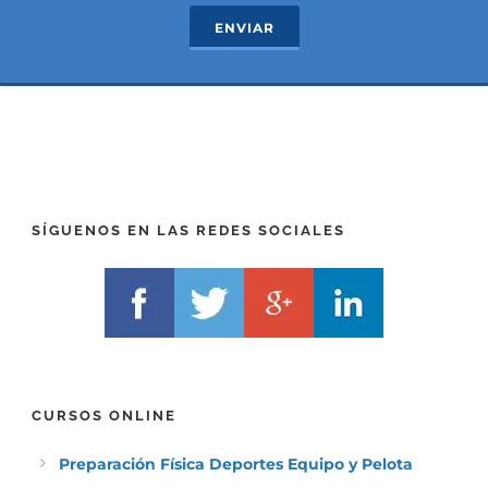
c
e
ENVIAR
t
x
*
t
(
*
P
(
R
T
E
E
F
L
I
F
X
)
)
*
SÍGUENOS EN LAS REDES SOCIALES
*
CURSOS ONLINE
Preparación Física Deportes Equipo y Pelota