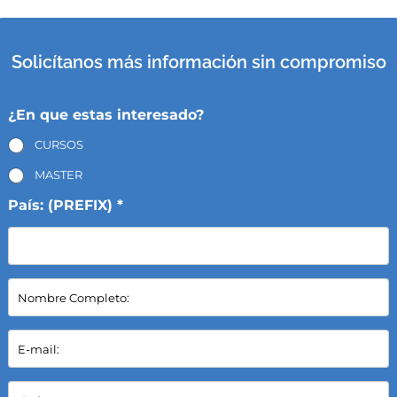
Solicítanos más información sin compromiso
¿En que estas interesado?
CURSOS
MASTER
País: (PREFIX) *
N
o
m
b
E
r
-
e
m
C
a
P