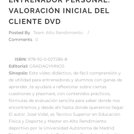
VALORACIÓN INICIAL DEL
CLIENTE DVD
Posted By
Team Alto Rendimiento
/
Comments
0
ISBN:
978-92-0-027286-8
Editorial:
GRADAGYMNOS
Sinopsis:
Este video didáctico, de fácil comprensión y
de utilidad para entrenadores y alumnos con ganas de
aprender, te ayudará a reflexionar sobre ciertas
cuestiones y plasmará, con contenidos prácticos,
fórmulas de evaluación sencilla para saber donde nos
encontramos y desde ahí hasta donde queremos llegar.
El autor, José Vidal, es Técnico Superior en Educación
Física y Deporte y Master en Alto Rendimiento
deportivo por la Universidad Autónoma de Madrid.