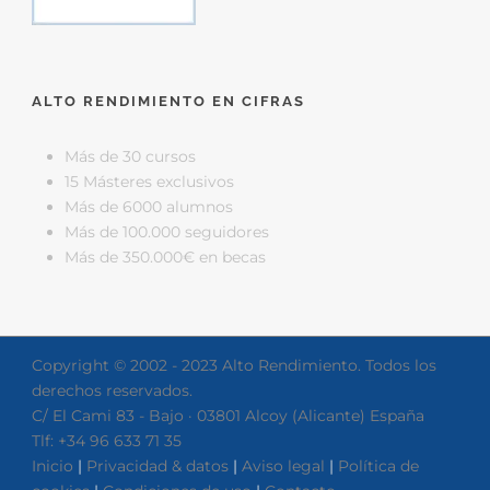
ALTO RENDIMIENTO EN CIFRAS
Más de 30 cursos
15 Másteres exclusivos
Más de 6000 alumnos
Más de 100.000 seguidores
Más de 350.000€ en becas
Copyright © 2002 - 2023 Alto Rendimiento. Todos los
derechos reservados.
C/ El Cami 83 - Bajo · 03801 Alcoy (Alicante) España
Tlf: +34 96 633 71 35
Inicio
|
Privacidad & datos
|
Aviso legal
|
Política de