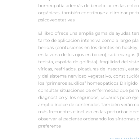
homeopatía además de beneficiar en las enf
orgánicas, también contribuye a eliminar per
psicovegetativas
El libro ofrece una amplia gama de ayudas ter
tanto de aplicación intensiva como a largo pla
heridas (contusiones en los dientes en hocke
en la zona de los ojos en boxeo), sobrecargas 
tenista, espalda de golfista), fragilidad del s
víricas, resfriados, picaduras de insectos), e
y del sistema nervioso vegetativo, constitució
los “primeros auxilios” homeopáticos Dirigido
consultar situaciones de enfermedad que perm
diagnóstico y, los segundos, usuarios poco eje
amplio índice de contenidos También verán com
más frecuentes e incluso en las perturbaciones
observar al paciente ordenando los síntomas d
preferente