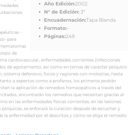
Año Edición:
2002
ermedades
N° de Edición:
3ª
turbaciones
Encuadernación:
Tapa Blanda
Formato:
–
apéuticas -
Páginas:
249
zo- para
y, hematomas
(brazo de
istema cardiovascular, enfermedades corrientes (infecciones
stados de agotamiento, así como en temas de carácter psíquico
n, sistema defensivo, focos y regiones con molestias, hasta
 tanto a expertos como a profanos, los primeros podrán
iten la aplicación de remedios homeopáticos a través del
rcitados, encontrarán los remedios que necesitan gracias al
o en las enfermedades físicas corrientes, en las lesiones
 psíquicas, se enfocará la curación después de escuchar y
e la enfermedad por él descritos y cómo se elige el remedio