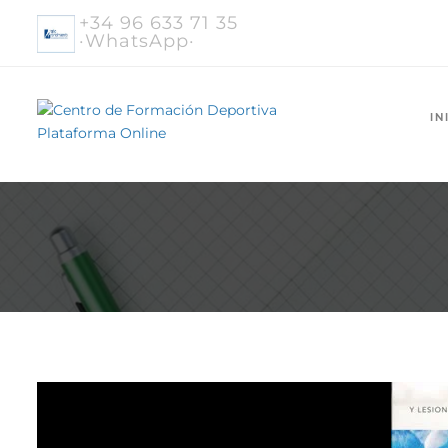
+34 96 633 71 35
·WhatsApp·
IN