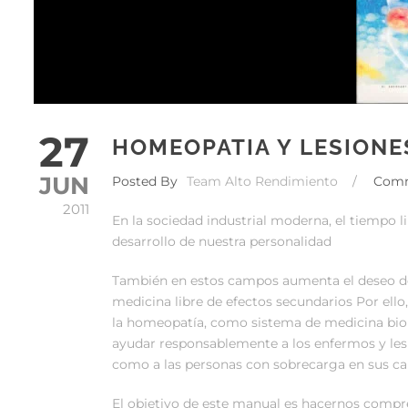
27
HOMEOPATIA Y LESIONE
JUN
Posted By
Team Alto Rendimiento
/
Com
2011
En la sociedad industrial moderna, el tiempo l
desarrollo de nuestra personalidad
También en estos campos aumenta el deseo d
medicina libre de efectos secundarios Por ello,
la homeopatía, como sistema de medicina biol
ayudar responsablemente a los enfermos y les
como a las personas con sobrecarga en sus c
El objetivo de este manual es hacernos compr