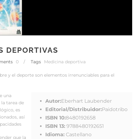
S DEPORTIVAS
ments
0
/
Tags
Medicina deportiva
ibre y el deporte son elementos irrenunciables para el
e una
Autor:
Eberhart Laubender
 la tarea de
Editorial/Distribuidor:
Paidotribo
ógico, es
ionados, así
ISBN 10:
8480192658
apacidades
ISBN 13:
9788480192651
Idioma:
Castellano
ender que la