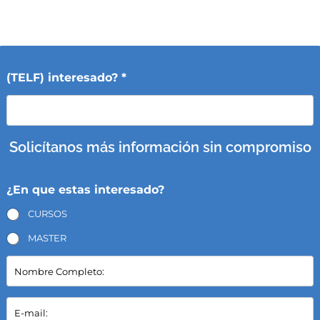
(TELF) interesado? *
Solicítanos más información sin compromiso
¿En que estas interesado?
CURSOS
MASTER
N
o
m
b
E
r
-