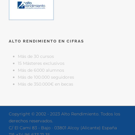
ALTO RENDIMIENTO EN CIFRAS
Más de 30 cursos
15 Másteres exclusivos
Más de 6000 alumnos
Más de 100.000 seguidores
Más de 350.000€ en becas
Copyright © 2002 - 2023 Alto Rendimiento. Todos los
derechos reservados.
C/ El Cami 83 - Bajo · 03801 Alcoy (Alicante) España
Tlf: +34 96 633 71 35