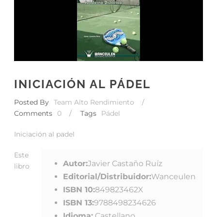
INICIACIÓN AL PÁDEL
Posted By
Team Alto Rendimiento
/
Comments
0
/
Tags
Pádel
Iniciación al padel
Este
Autor:
Javier Castaño Ruíz
libro
Editorial/Distribuidor:
Wanceulen
ISBN 10:
849823462X
ISBN 13:
9788498234626
Idioma:
Castellano