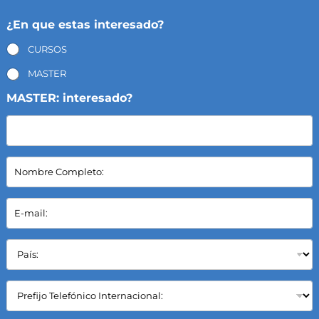
¿En que estas interesado?
CURSOS
MASTER
MASTER: interesado?
N
o
m
b
E
r
-
e
m
C
a
P
o
i
a
m
l
í
p
*
s
C
l
:
a
e
*
m