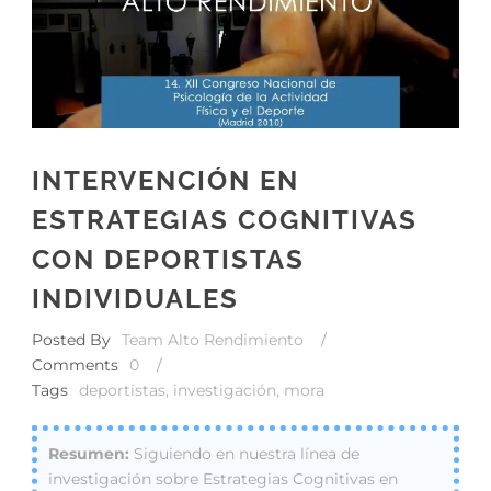
INTERVENCIÓN EN
ESTRATEGIAS COGNITIVAS
CON DEPORTISTAS
INDIVIDUALES
Posted By
Team Alto Rendimiento
/
Comments
0
/
Tags
deportistas
,
investigación
,
mora
Siguiendo en nuestra línea de
investigación sobre Estrategias Cognitivas en