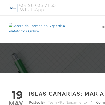
+34 96 633 71 35
·WhatsApp·
IN
19
ISLAS CANARIAS: MAR A
MAY
Posted By
Team Alto Rendimiento
/
Com