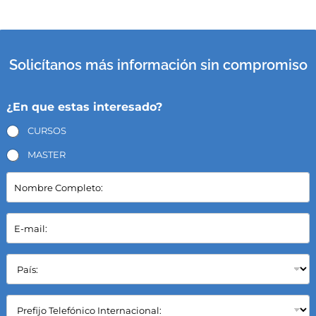
Solicítanos más información sin compromiso
¿En que estas interesado?
CURSOS
MASTER
N
o
m
b
E
r
-
e
m
C
a
P
o
i
a
m
l
í
p
*
s
C
l
:
a