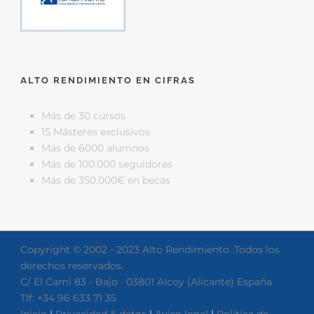
ALTO RENDIMIENTO EN CIFRAS
Más de 30 cursos
15 Másteres exclusivos
Más de 6000 alumnos
Más de 100.000 seguidores
Más de 350.000€ en becas
Copyright © 2002 - 2023 Alto Rendimiento. Todos los
derechos reservados.
C/ El Cami 83 - Bajo · 03801 Alcoy (Alicante) España
Tlf: +34 96 633 71 35