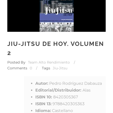
JIU-JITSU DE HOY. VOLUMEN
2
Posted By
Team Alto Rendimiento
/
Comments
0
/
Tags
Jiu-Jitsu
Autor:
Pedro Rodríguez Dabauza
Editorial/Distribuidor:
Alas
ISBN 10:
8420305367
ISBN 13:
9788420305363
Idioma:
Castellano