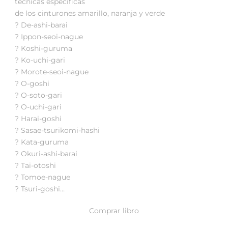
técnicas específicas
de los cinturones amarillo, naranja y verde
? De-ashi-barai
? Ippon-seoi-nague
? Koshi-guruma
? Ko-uchi-gari
? Morote-seoi-nague
? O-goshi
? O-soto-gari
? O-uchi-gari
? Harai-goshi
? Sasae-tsurikomi-hashi
? Kata-guruma
? Okuri-ashi-barai
? Tai-otoshi
? Tomoe-nague
? Tsuri-goshi…
Comprar libro