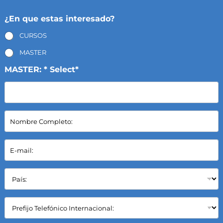
¿En que estas interesado?
CURSOS
MASTER
MASTER: * Select*
N
o
m
b
E
r
-
e
m
C
a
P
o
i
a
m
l
í
p
*
s
C
l
:
a
e
*
m