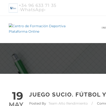
+34 96 633 71 35
·WhatsApp·
IN
19
JUEGO SUCIO. FÚTBOL 
MAY
Posted By
Team Alto Rendimiento
/
Com