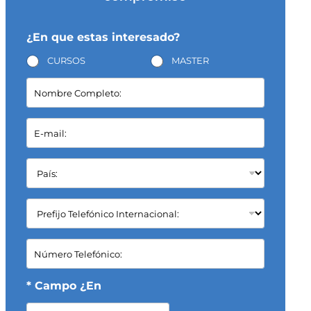
¿En que estas interesado?
CURSOS
MASTER
N
o
m
b
E
r
-
e
m
C
a
P
o
i
a
m
l
í
p
*
s
C
l
:
a
e
*
m
t
p
C
o
o
a
:
S
m
*
e
p
* Campo ¿En
l
o
e
T